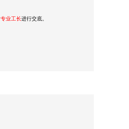
对
专业工长
进行交底。
。