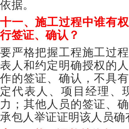
依据。
十一、施工过程中谁有
行签证、确认？
要严格把握工程施工过
表人和约定明确授权的
作的签证、确认，不具
定代表人、项目经理、
力；其他人员的签证、
承包人举证证明该人员确