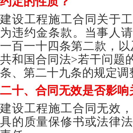
约定的性质？
建设工程施工合同关于
为违约金条款。当事人
一百一十四条第二款，以
共和国合同法>若干问题
条、第二十九条的规定调
二十、合同无效是否影响
建设工程施工合同无效
具的质量保修书或法律