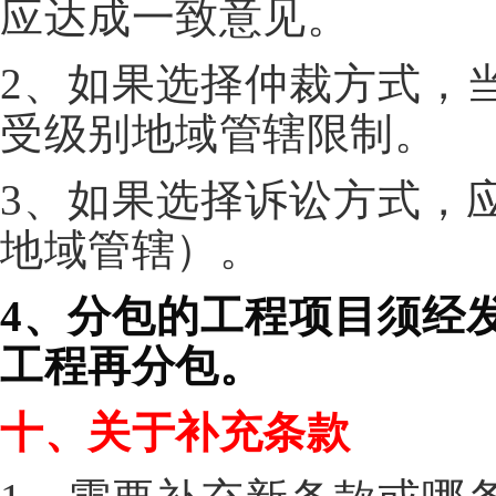
应达成一致意见。
2、如果选择仲裁方式，
受级别地域管辖限制。
3、如果选择诉讼方式，
地域管辖）。
4、分包的工程项目须经
工程再分包。
十、关于补充条款