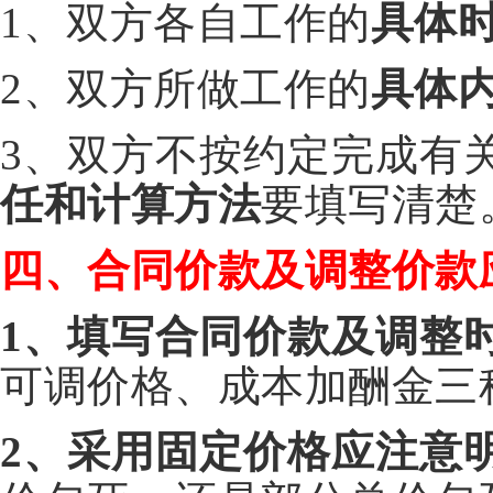
1、双方各自工作的
具体
2、双方所做工作的
具体
3、双方不按约定完成有
任和计算方法
要填写清楚
四、合同价款及调整价款
1、填写合同价款及调整
可调价格、成本加酬金三
2、采用固定价格应注意