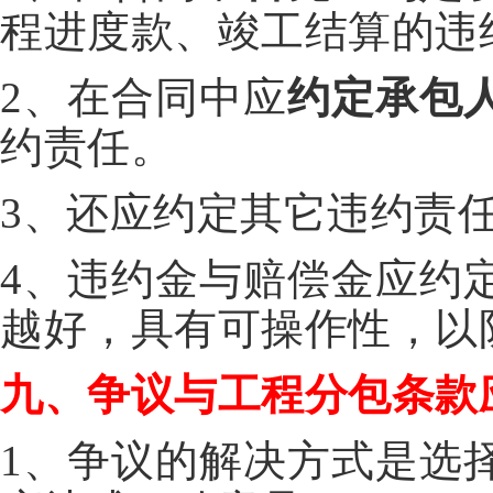
程进度款、竣工结算的违
2、在合同中应
约定承包
约责任。
3、还应约定其它违约责
4、违约金与赔偿金应约
越好，具有可操作性，以
九、争议与工程分包条款
1、争议的解决方式是选