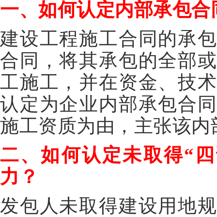
一、如何认定内部承包合
建设工程施工合同的承
合同，将其承包的全部
工施工，并在资金、技
认定为企业内部承包合
施工资质为由，主张该内
二、如何认定未取得“
力？
发包人未取得建设用地