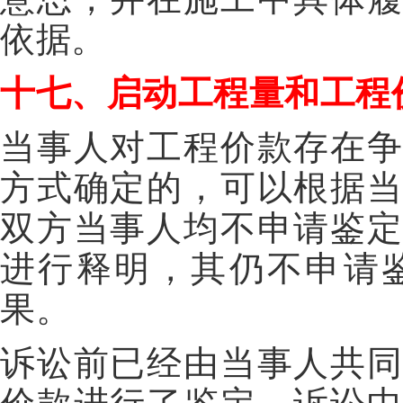
依据。
十七、启动工程量和工程
当事人对工程价款存在
方式确定的，可以根据
双方当事人均不申请鉴
进行释明，其仍不申请
果。
诉讼前已经由当事人共