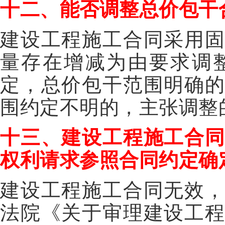
十二、能否调整总价包干
建设工程施工合同采用
量存在增减为由要求调
定，总价包干范围明确
围约定不明的，主张调整
十三、建设工程施工合
权利请求参照合同约定确
建设工程施工合同无效
法院《关于审理建设工