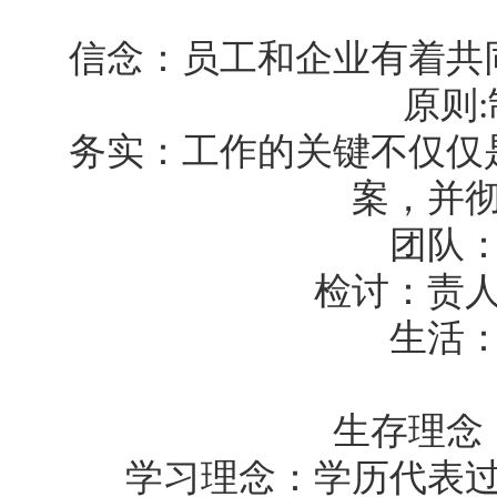
信念：员工和企业有着共
原则
务实：工作的关键不仅仅
案，并彻
团队：
检讨：责人
生活：
生存理念
学习理念：学历代表过