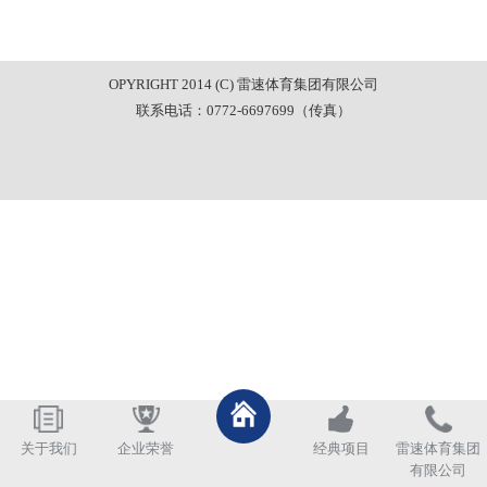
OPYRIGHT 2014 (C) 雷速体育集团有限公司
联系电话：0772-6697699（传真）
关于我们
企业荣誉
经典项目
雷速体育集团
有限公司