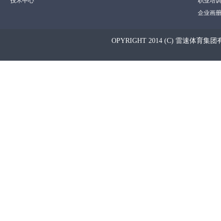
技术中心
职业培
企业画
OPYRIGHT 2014 (C) 雷速体育集团