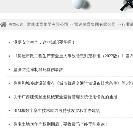
雷速体育集团有限公司
雷速体育集团有限公司
行业
当前位置：
>>
>>
汛期安全生产，这些知识要掌握！
《房屋市政工程生产安全重大事故隐患判定标准（2022版）》发
坚决防范遏制群死群伤事故
住房和城乡建设部发布《城市轨道交通计轴设备技术条件》等5个
关于广西建筑起重机械安全监督管理系统使用情况的通报
BIM和数字孪生技术助力可持续发展和零净建筑
住宅土地70年产权到期后，要收费吗？终于能定论！