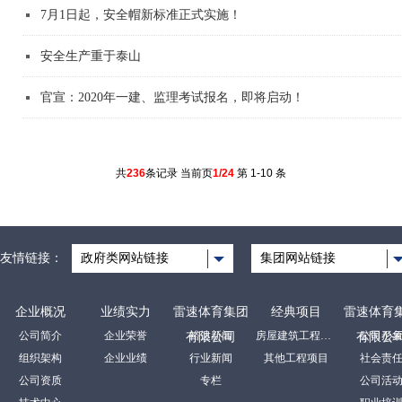
7月1日起，安全帽新标准正式实施！
安全生产重于泰山
官宣：2020年一建、监理考试报名，即将启动！
共
236
条记录 当前页
1/24
第 1-10 条
友情链接：
政府类网站链接
集团网站链接
企业概况
业绩实力
雷速体育集团
经典项目
雷速体育
公司简介
企业荣誉
裕达新闻
房屋建筑工程项目
公司形
有限公司
有限公
组织架构
企业业绩
行业新闻
其他工程项目
社会责
公司资质
专栏
公司活