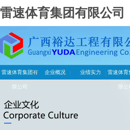
雷速体育集团有限公司
雷速体育集团有
企业概况
业绩实力
雷速体育
限公司
限公