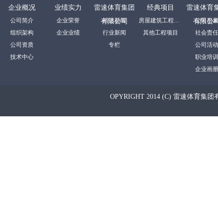
企业概况
业绩实力
雷速体育集团
经典项目
雷速体育
公司简介
企业荣誉
裕达新闻
房屋建筑工程项目
公司形
有限公司
有限公
组织架构
企业业绩
行业新闻
其他工程项目
社会责
公司资质
专栏
公司活
技术中心
职业培
企业画
OPYRIGHT 2014 (C) 雷速体育集团