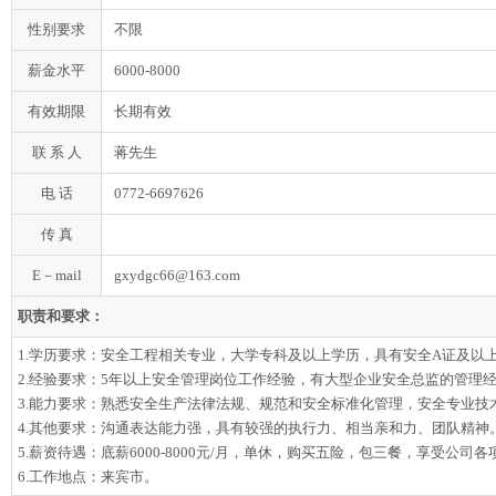
性别要求
不限
薪金水平
6000-8000
有效期限
长期有效
联 系 人
蒋先生
电 话
0772-6697626
传 真
E－mail
gxydgc66@163.com
职责和要求：
1.学历要求：安全工程相关专业，大学专科及以上学历，具有安全A证及以
2.经验要求：5年以上安全管理岗位工作经验，有大型企业安全总监的管理
3.能力要求：熟悉安全生产法律法规、规范和安全标准化管理，安全专业技
4.其他要求：沟通表达能力强，具有较强的执行力、相当亲和力、团队精神
5.薪资待遇：底薪6000-8000元/月，单休，购买五险，包三餐，享受公司
6.工作地点：来宾市。