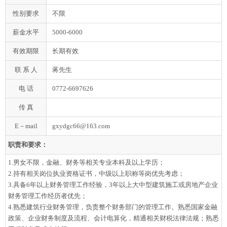
性别要求
不限
薪金水平
5000-6000
有效期限
长期有效
联 系 人
蒋先生
电 话
0772-6697626
传 真
E－mail
gxydgc66@163.com
职责和要求：
1.男女不限，金融、财务等相关专业本科及以上学历；
2.持有相关岗位执业资格证书，中级以上职称等岗优先考虑；
3.具备6年以上财务管理工作经验，3年以上大中型建筑施工或房地产企业
财务管理工作经历者优先；
4.熟悉建筑行业财务管理，负责整个财务部门的管理工作。熟悉国家金融
政策、企业财务制度及流程、会计电算化，精通相关财税法律法规；熟悉