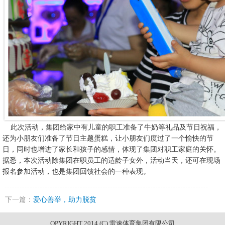
此次活动，集团给家中有儿童的职工准备了牛奶等礼品及节日祝福，
还为小朋友们准备了节日主题蛋糕，让小朋友们度过了一个愉快的节
日，同时也增进了家长和孩子的感情，体现了集团对职工家庭的关怀。
据悉，本次活动除集团在职员工的适龄子女外，活动当天，还可在现场
报名参加活动，也是集团回馈社会的一种表现。
下一篇：
爱心善举，助力脱贫
OPYRIGHT 2014 (C) 雷速体育集团有限公司