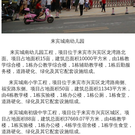
来宾城南幼儿园
来宾城南幼儿园工程，项目位于来宾市兴宾区龙湾路北
面。
项目占地面积15亩，
建筑总面积10000平方米，
由1栋
教
学综合楼
，
1栋
办公教学综合
楼
，1栋
辅助教学楼
，1栋
后勤服
务楼
，道路硬化、绿化及其它配套设施组成
。
来宾城南小学工程，项目位于来宾市兴宾区龙湾路南侧、
福安路东侧。
项目占地面积50亩，
建筑总面积11343平方米，
由4栋
教学楼
，1栋
实验楼
，1栋
办公楼
，1栋
公厕
，1栋
食堂
，
道路硬化、绿化及其它配套设施组成
。
来宾城南初级中学工程，项目位于来宾市兴宾区城区
。
项
目占地面积88亩，建筑总面积37669.07平方米，由4栋教学
楼，1栋实验楼，1栋办公楼，4栋学生宿舍楼
，1栋学生
食堂，
道路硬化、绿化及其它配套设施组成。